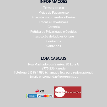
INFORMAÇÕES
Termos de uso
Meios de Pagamento
Envio de Encomendas e Portes
Trocas e Devoluções
Garantia
Política de Privacidade e Cookies
Resolução de Litígios Online
Contactos
Sobre nós
LOJA CASCAIS
Rua Machado dos Santos, 85 Loja A
2775-236 Parede
Telefone: 215 894 893 (chamada fixa para rede nacional)
Email:
encomendas@protennis.pt