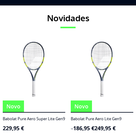
Novidades
Novo
Novo
Babolat Pure Aero Super Lite Gen9
Babolat Pure Aero Lite Gen9
229,95
€
186,95
€
249,95
€
Price
–
range: