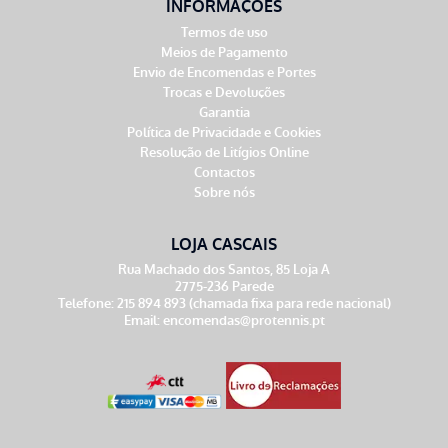
INFORMAÇÕES
Termos de uso
Meios de Pagamento
Envio de Encomendas e Portes
Trocas e Devoluções
Garantia
Política de Privacidade e Cookies
Resolução de Litígios Online
Contactos
Sobre nós
LOJA CASCAIS
Rua Machado dos Santos, 85 Loja A
2775-236 Parede
Telefone: 215 894 893 (chamada fixa para rede nacional)
Email:
encomendas@protennis.pt