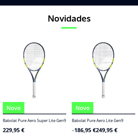
Novidades
Novo
Novo
Babolat Pure Aero Super Lite Gen9
Babolat Pure Aero Lite Gen9
229,95
€
186,95
€
249,95
€
Price
–
range: