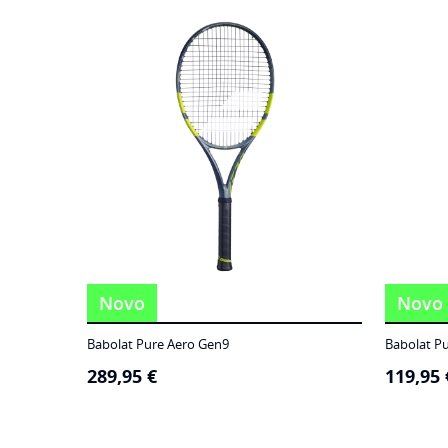
186,95 €
through
249,95 €
Novo
Novo
Babolat Pure Aero Gen9
Babolat P
289,95
€
119,95