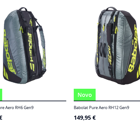
Novo
ure Aero RH6 Gen9
Babolat Pure Aero RH12 Gen9
€
149,95
€