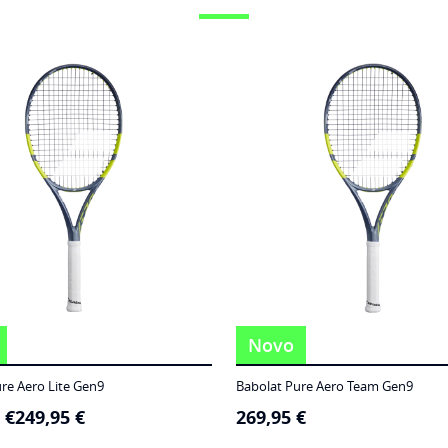
Novo
re Aero Lite Gen9
Babolat Pure Aero Team Gen9
5
€
249,95
€
269,95
€