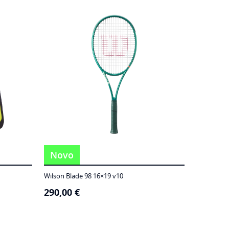
Novo
Wilson Blade 98 16×19 v10
290,00
€