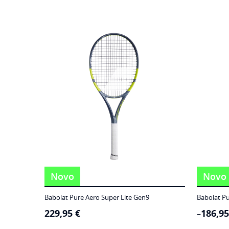
Novo
Novo
Babolat Pure Aero Super Lite Gen9
Babolat Pu
229,95
€
186,9
Price
–
range: