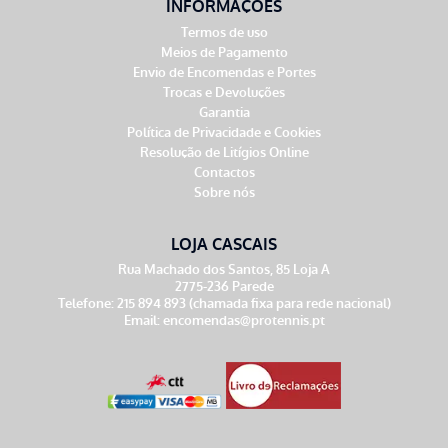
INFORMAÇÕES
Termos de uso
Meios de Pagamento
Envio de Encomendas e Portes
Trocas e Devoluções
Garantia
Política de Privacidade e Cookies
Resolução de Litígios Online
Contactos
Sobre nós
LOJA CASCAIS
Rua Machado dos Santos, 85 Loja A
2775-236 Parede
Telefone: 215 894 893 (chamada fixa para rede nacional)
Email:
encomendas@protennis.pt