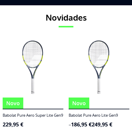
Novidades
Novo
Novo
Babolat Pure Aero Super Lite Gen9
Babolat Pure Aero Lite Gen9
229,95
€
186,95
€
249,95
€
Price
–
range: