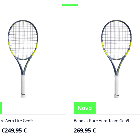
Novo
re Aero Lite Gen9
Babolat Pure Aero Team Gen9
5
€
249,95
€
269,95
€