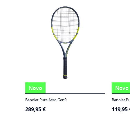
186,95 €
through
249,95 €
Novo
Novo
Babolat Pure Aero Gen9
Babolat P
289,95
€
119,95