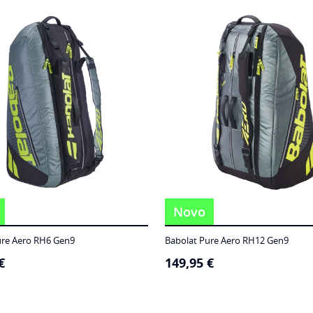
Novo
ure Aero RH6 Gen9
Babolat Pure Aero RH12 Gen9
€
149,95
€