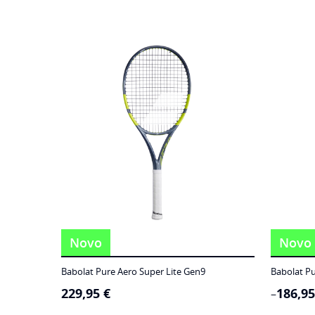
Novo
Novo
Babolat Pure Aero Super Lite Gen9
Babolat Pu
229,95
€
186,9
Price
–
range: