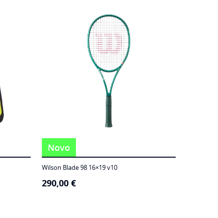
Novo
Wilson Blade 98 16×19 v10
290,00
€