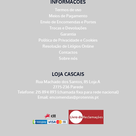
INFORMAÇÕES
Termos de uso
Meios de Pagamento
Envio de Encomendas e Portes
Trocas e Devoluções
Garantia
Política de Privacidade e Cookies
Resolução de Litígios Online
Contactos
Sobre nós
LOJA CASCAIS
Rua Machado dos Santos, 85 Loja A
2775-236 Parede
Telefone: 215 894 893 (chamada fixa para rede nacional)
Email:
encomendas@protennis.pt