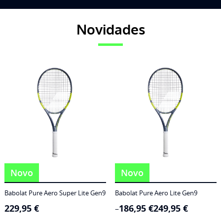
Novidades
Novo
Novo
Babolat Pure Aero Super Lite Gen9
Babolat Pure Aero Lite Gen9
229,95
€
186,95
€
249,95
€
Price
–
range: