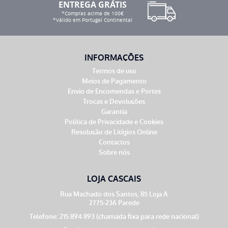
ENTREGA GRÁTIS
*Compras acima de 100€
*Válido em Portugal Continental
INFORMAÇÕES
Termos de uso
Meios de Pagamento
Envio de Encomendas e Portes
Trocas e Devoluções
Garantia
Política de Privacidade e Cookies
Resolução de Litígios Online
Contactos
Sobre nós
LOJA CASCAIS
Rua Machado dos Santos, 85 Loja A
2775-236 Parede
Telefone: 215 894 893 (chamada fixa para rede nacional)