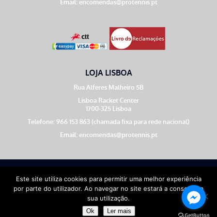
Email:
encomendas@protennis.pt
LOJA LISBOA
Rua Alferes Malheiro 5B
Lisboa Racket Center
1700-325 Lisboa
Telefone: 966 153 863 (chamada fixa para rede nacional)
Email:
encomendas@protennis.pt
Theme by
Meow
Este site utiliza cookies para permitir uma melhor experiência
por parte do utilizador. Ao navegar no site estará a consentir a
sua utilização.
Copyright © 2026
ProTennis ©
Ok
Ler mais