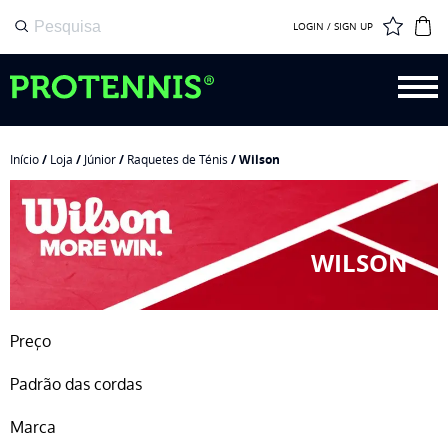
LOGIN / SIGN UP
Início
/
Loja
/
Júnior
/
Raquetes de Ténis
/ Wilson
WILSON
Preço
Padrão das cordas
Marca