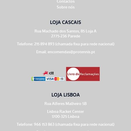
Contactos
Sobre nós
LOJA CASCAIS
Rua Machado dos Santos, 85 Loja A
2775-236 Parede
Telefone: 215 894 893 (chamada fixa para rede nacional)
Email:
encomendas@protennis.pt
LOJA LISBOA
Rua Alferes Malheiro 5B
Lisboa Racket Center
1700-325 Lisboa
Telefone: 966 153 863 (chamada fixa para rede nacional)