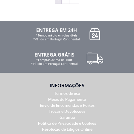
ENTREGA EM 24H
*Tempo médio em dias úteis
*Válido em Portugal Continental
ENTREGA GRÁTIS
*Compras acima de 100€
*Válido em Portugal Continental
INFORMAÇÕES
Termos de uso
Meios de Pagamento
Envio de Encomendas e Portes
Trocas e Devoluções
Garantia
Política de Privacidade e Cookies
Resolução de Litígios Online