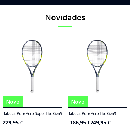
Novidades
Novo
Novo
Babolat Pure Aero Super Lite Gen9
Babolat Pure Aero Lite Gen9
229,95
€
186,95
€
249,95
€
Price
–
range: