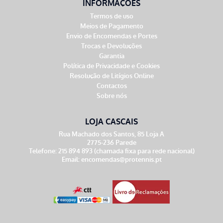
INFORMAÇÕES
Termos de uso
Meios de Pagamento
Envio de Encomendas e Portes
Trocas e Devoluções
Garantia
Política de Privacidade e Cookies
Resolução de Litígios Online
Contactos
Sobre nós
LOJA CASCAIS
Rua Machado dos Santos, 85 Loja A
2775-236 Parede
Telefone: 215 894 893 (chamada fixa para rede nacional)
Email:
encomendas@protennis.pt