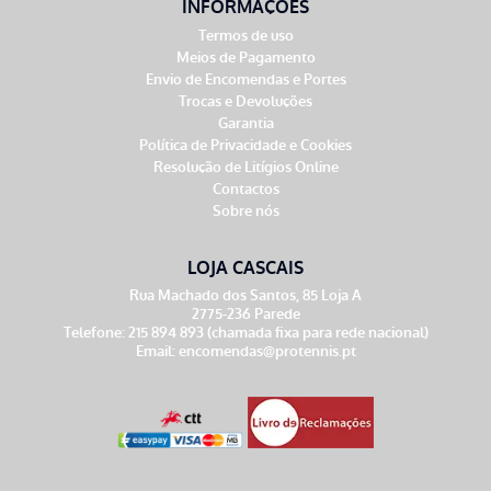
INFORMAÇÕES
Termos de uso
Meios de Pagamento
Envio de Encomendas e Portes
Trocas e Devoluções
Garantia
Política de Privacidade e Cookies
Resolução de Litígios Online
Contactos
Sobre nós
LOJA CASCAIS
Rua Machado dos Santos, 85 Loja A
2775-236 Parede
Telefone: 215 894 893 (chamada fixa para rede nacional)
Email:
encomendas@protennis.pt