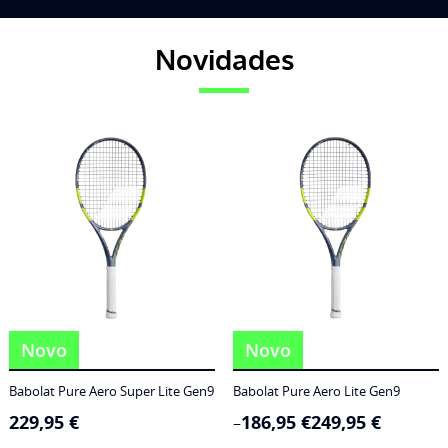
Novidades
Novo
Novo
Babolat Pure Aero Super Lite Gen9
Babolat Pure Aero Lite Gen9
229,95
€
186,95
€
249,95
€
Price
–
range: