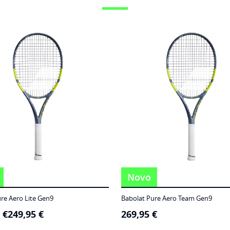
Novo
re Aero Lite Gen9
Babolat Pure Aero Team Gen9
5
€
249,95
€
269,95
€