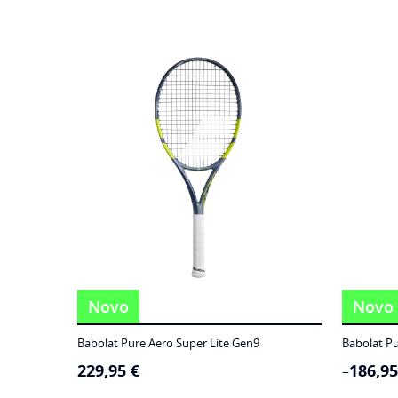
Novo
Novo
Babolat Pure Aero Super Lite Gen9
Babolat Pu
229,95
€
186,9
Price
–
range: