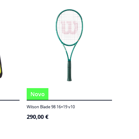
Novo
Wilson Blade 98 16×19 v10
290,00
€