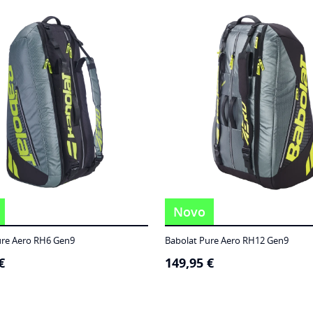
Novo
ure Aero RH6 Gen9
Babolat Pure Aero RH12 Gen9
€
149,95
€