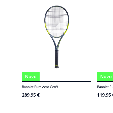
186,95 €
through
249,95 €
Novo
Novo
Babolat Pure Aero Gen9
Babolat P
289,95
€
119,95