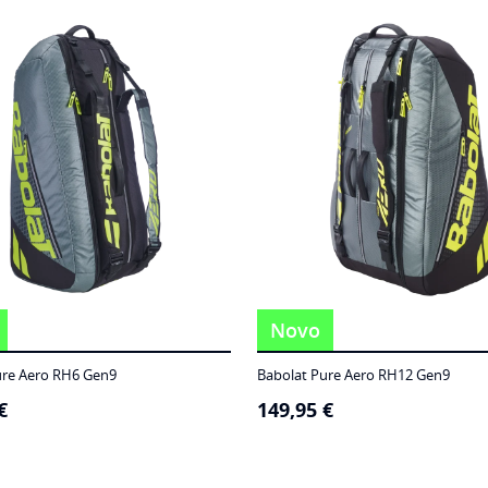
Novo
ure Aero RH6 Gen9
Babolat Pure Aero RH12 Gen9
€
149,95
€