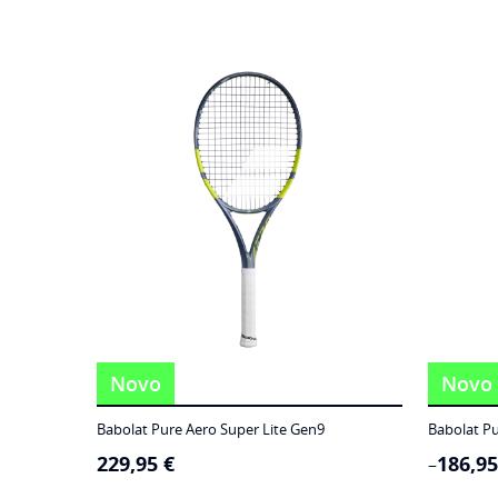
Novo
Novo
Babolat Pure Aero Super Lite Gen9
Babolat Pu
229,95
€
186,9
Price
–
range: