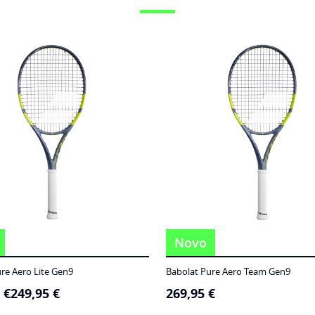
Novo
re Aero Lite Gen9
Babolat Pure Aero Team Gen9
5
€
249,95
€
269,95
€