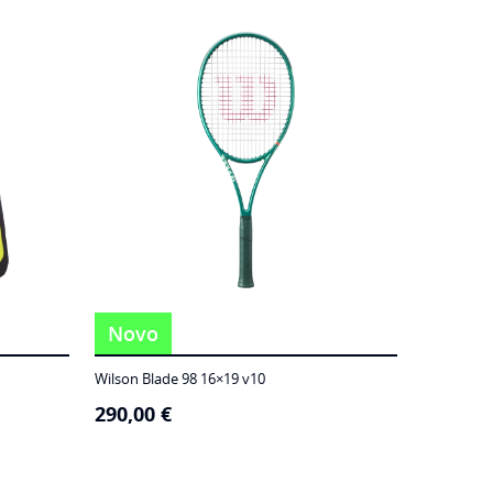
Novo
Wilson Blade 98 16×19 v10
290,00
€