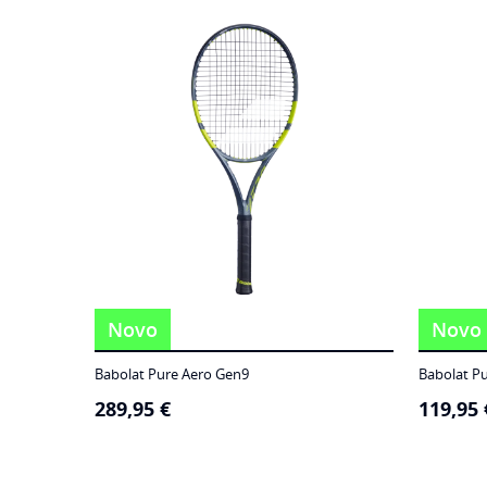
186,95 €
through
249,95 €
Novo
Novo
Babolat Pure Aero Gen9
Babolat P
289,95
€
119,95