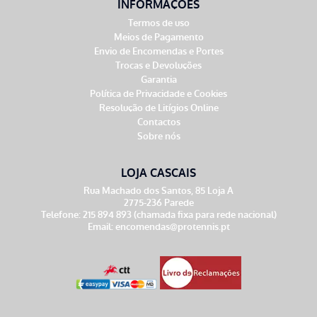
INFORMAÇÕES
Termos de uso
Meios de Pagamento
Envio de Encomendas e Portes
Trocas e Devoluções
Garantia
Política de Privacidade e Cookies
Resolução de Litígios Online
Contactos
Sobre nós
LOJA CASCAIS
Rua Machado dos Santos, 85 Loja A
2775-236 Parede
Telefone: 215 894 893 (chamada fixa para rede nacional)
Email:
encomendas@protennis.pt