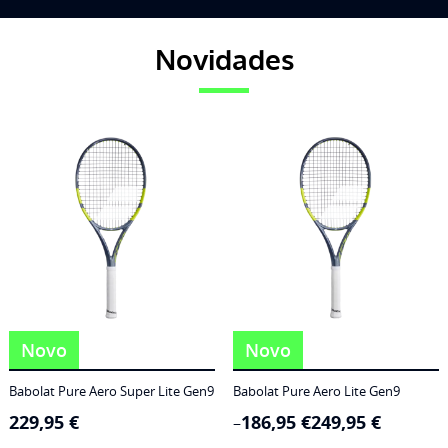
Novidades
Novo
Novo
Babolat Pure Aero Super Lite Gen9
Babolat Pure Aero Lite Gen9
229,95
€
186,95
€
249,95
€
Price
–
range: