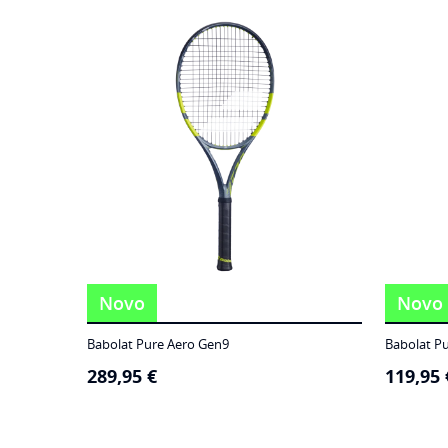
186,95 €
through
249,95 €
Novo
Novo
Babolat Pure Aero Gen9
Babolat P
289,95
€
119,95