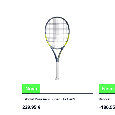
Novo
Novo
Babolat Pure Aero Super Lite Gen9
Babolat Pu
229,95
€
186,9
Price
–
range: