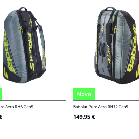
Novo
ure Aero RH6 Gen9
Babolat Pure Aero RH12 Gen9
€
149,95
€