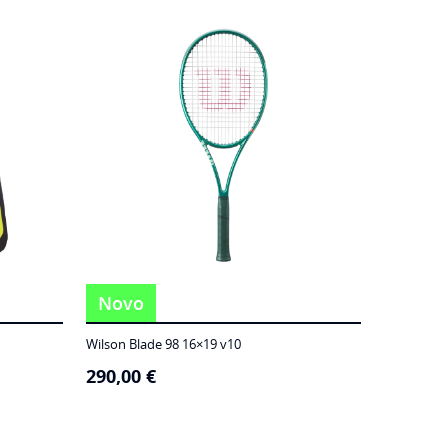
Novo
Wilson Blade 98 16×19 v10
290,00
€