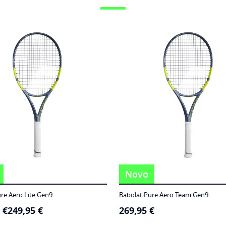
Novo
re Aero Lite Gen9
Babolat Pure Aero Team Gen9
5
€
249,95
€
269,95
€