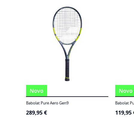
186,95 €
through
249,95 €
Novo
Novo
Babolat Pure Aero Gen9
Babolat P
289,95
€
119,95