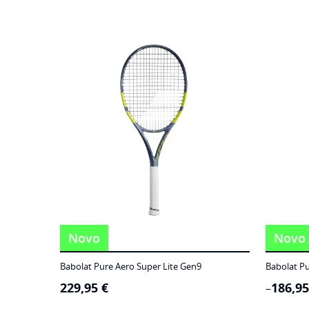
Novo
Novo
Babolat Pure Aero Super Lite Gen9
Babolat Pu
229,95
€
186,9
Price
–
range: