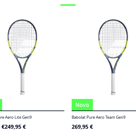
Novo
re Aero Lite Gen9
Babolat Pure Aero Team Gen9
5
€
249,95
€
269,95
€