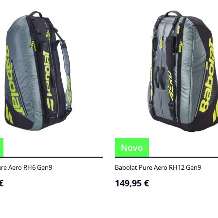
Novo
ure Aero RH6 Gen9
Babolat Pure Aero RH12 Gen9
€
149,95
€