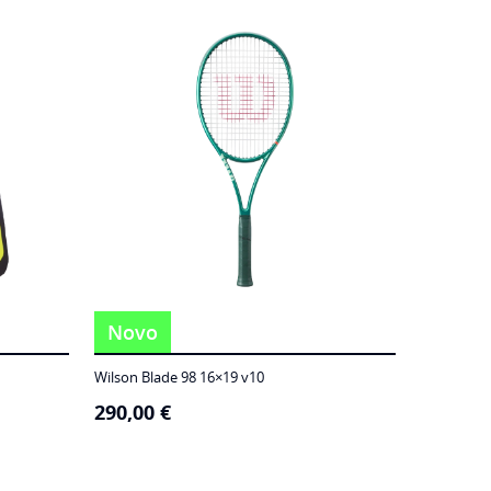
Novo
Wilson Blade 98 16×19 v10
290,00
€