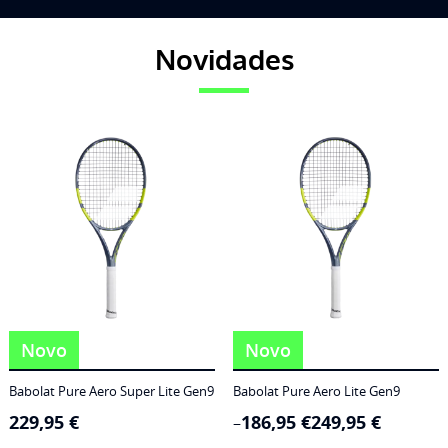
Novidades
Novo
Novo
Babolat Pure Aero Super Lite Gen9
Babolat Pure Aero Lite Gen9
229,95
€
186,95
€
249,95
€
Price
–
range: