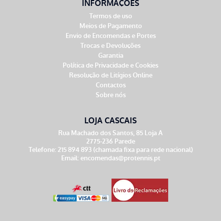
INFORMAÇÕES
Termos de uso
Meios de Pagamento
Envio de Encomendas e Portes
Trocas e Devoluções
Garantia
Política de Privacidade e Cookies
Resolução de Litígios Online
Contactos
Sobre nós
LOJA CASCAIS
Rua Machado dos Santos, 85 Loja A
2775-236 Parede
Telefone: 215 894 893 (chamada fixa para rede nacional)
Email:
encomendas@protennis.pt