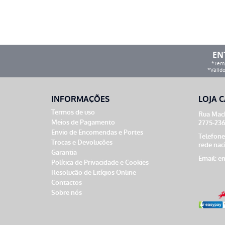
EN
*Temp
*Válido
INFORMAÇÕES
LOJA C
Termos de uso
Rua Mach
Meios de Pagamento
2775-236
Envio de Encomendas e Portes
Telefone
Trocas e Devoluções
rede nac
Garantia
Email:
en
Política de Privacidade e Cookies
Resolução de Litígios Online
Contactos
Sobre nós