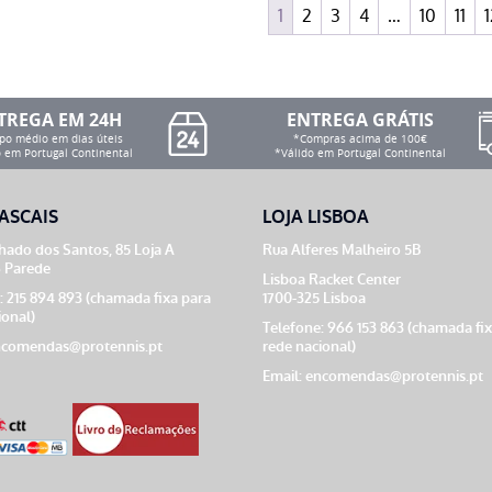
1
2
3
4
…
10
11
1
TREGA EM 24H
ENTREGA GRÁTIS
o médio em dias úteis
*Compras acima de 100€
 em Portugal Continental
*Válido em Portugal Continental
ASCAIS
LOJA LISBOA
ado dos Santos, 85 Loja A
Rua Alferes Malheiro 5B
 Parede
Lisboa Racket Center
: 215 894 893 (chamada fixa para
1700-325 Lisboa
ional)
Telefone: 966 153 863 (chamada fi
comendas@protennis.pt
rede nacional)
Email:
encomendas@protennis.pt