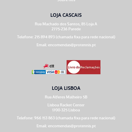
LOJA CASCAIS
Rua Machado dos Santos, 85 Loja A
2775-236 Parede
Telefone: 215 894 893 (chamada fixa para rede nacional)
Email:
encomendas@protennis.pt
LOJA LISBOA
Rua Alferes Malheiro 5B
Lisboa Racket Center
1700-325 Lisboa
Telefone: 966 153 863 (chamada fixa para rede nacional)
Email:
encomendas@protennis.pt