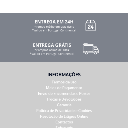
ENTREGA EM 24H
*Tempo médio em dias úteis
*Válido em Portugal Continental
ENTREGA GRÁTIS
*Compras acima de 100€
*Válido em Portugal Continental
INFORMAÇÕES
Termos de uso
Meios de Pagamento
Envio de Encomendas e Portes
Trocas e Devoluções
Garantia
Política de Privacidade e Cookies
Resolução de Litígios Online
Contactos
Sobre nós