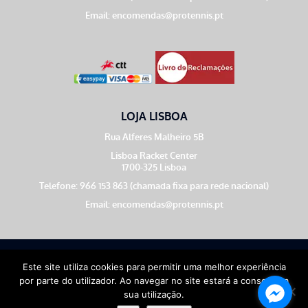
Email:
encomendas@protennis.pt
LOJA LISBOA
Rua Alferes Malheiro 5B
Lisboa Racket Center
1700-325 Lisboa
Telefone: 966 153 863 (chamada fixa para rede nacional)
Email:
encomendas@protennis.pt
Theme by
Meow
Este site utiliza cookies para permitir uma melhor experiência
por parte do utilizador. Ao navegar no site estará a consentir a
sua utilização.