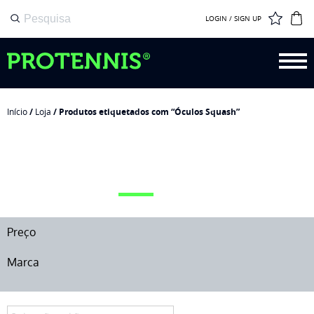
LOGIN / SIGN UP
Início
/
Loja
/ Produtos etiquetados com “Óculos Squash”
ÓCULOS SQUASH
Preço
Marca