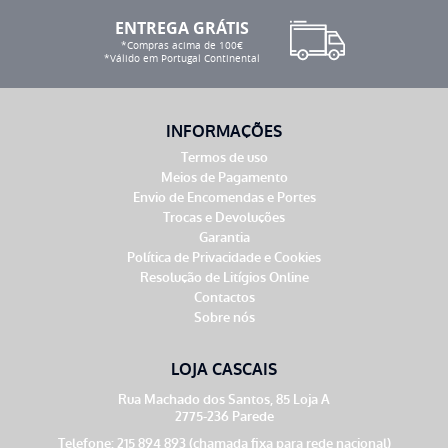
ENTREGA GRÁTIS
*Compras acima de 100€
*Válido em Portugal Continental
INFORMAÇÕES
Termos de uso
Meios de Pagamento
Envio de Encomendas e Portes
Trocas e Devoluções
Garantia
Política de Privacidade e Cookies
Resolução de Litígios Online
Contactos
Sobre nós
LOJA CASCAIS
Rua Machado dos Santos, 85 Loja A
2775-236 Parede
Telefone: 215 894 893 (chamada fixa para rede nacional)