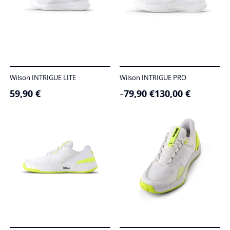
Wilson INTRIGUE LITE
Wilson INTRIGUE PRO
59,90
€
79,90
€
130,00
€
Price
–
range:
79,90 €
through
130,00 €