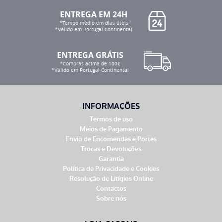
ENTREGA EM 24H
*Tempo médio em dias úteis
*Válido em Portugal Continental
ENTREGA GRÁTIS
*Compras acima de 100€
*Válido em Portugal Continental
INFORMAÇÕES
Termos de uso
Meios de Pagamento
Envio de Encomendas e Portes
Trocas e Devoluções
Garantia
Política de Privacidade e Cookies
Resolução de Litígios Online
Contactos
Sobre nós