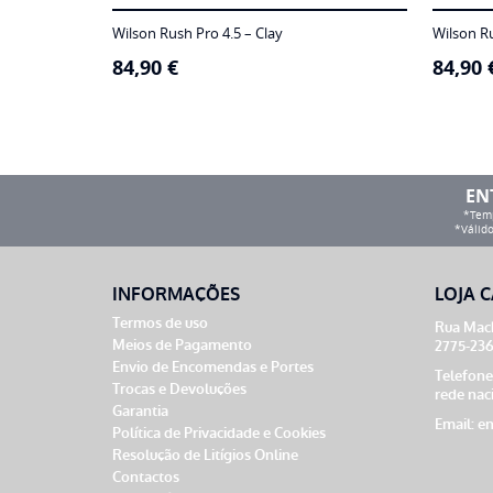
Wilson Rush Pro 4.5 – Clay
Wilson Ru
84,90
€
84,90
EN
*Temp
*Válido
INFORMAÇÕES
LOJA C
Termos de uso
Rua Mach
Meios de Pagamento
2775-236
Envio de Encomendas e Portes
Telefone
Trocas e Devoluções
rede nac
Garantia
Email:
en
Política de Privacidade e Cookies
Resolução de Litígios Online
Contactos