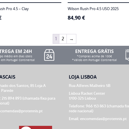
sh Pro 4.5 – Clay
Wilson Rush Pro 4.5 USO 2025
€
84,90
€
1
2
→
TREGA EM 24H
ENTREGA GRÁTIS
o médio em dias úteis
*Compras acima de 100€
 em Portugal Continental
*Válido em Portugal Continental
ASCAIS
LOJA LISBOA
ado dos Santos, 85 Loja A
Rua Alferes Malheiro 5B
 Parede
Lisboa Racket Center
: 215 894 893 (chamada fixa para
1700-325 Lisboa
ional)
Telefone: 966 153 863 (chamada fi
comendas@protennis.pt
rede nacional)
Email:
encomendas@protennis.pt