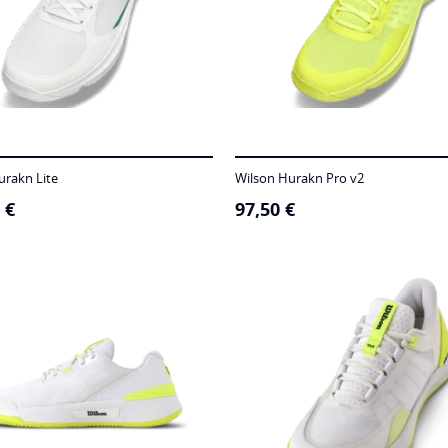
urakn Lite
Wilson Hurakn Pro v2
0
€
97,50
€