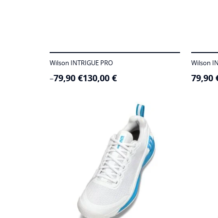
Wilson INTRIGUE PRO
Wilson I
79,90
€
130,00
€
79,90
Price
–
range:
79,90 €
through
130,00 €