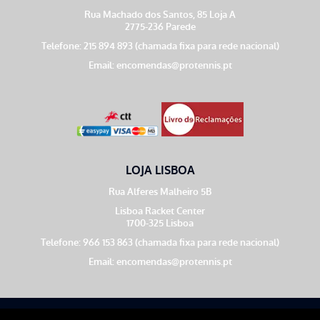
Rua Machado dos Santos, 85 Loja A
2775-236 Parede
Telefone: 215 894 893 (chamada fixa para rede nacional)
Email:
encomendas@protennis.pt
LOJA LISBOA
Rua Alferes Malheiro 5B
Lisboa Racket Center
1700-325 Lisboa
Telefone: 966 153 863 (chamada fixa para rede nacional)
Email:
encomendas@protennis.pt
Theme by
Meow