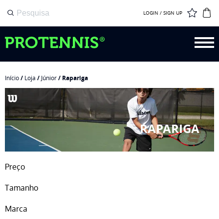
LOGIN / SIGN UP
Início
/
Loja
/
Júnior
/ Rapariga
RAPARIGA
Preço
Tamanho
Marca