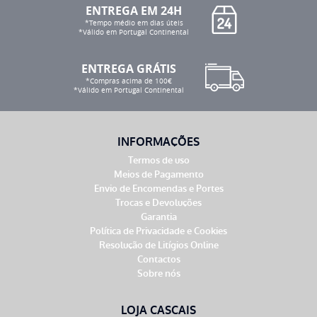
ENTREGA EM 24H
*Tempo médio em dias úteis
*Válido em Portugal Continental
ENTREGA GRÁTIS
*Compras acima de 100€
*Válido em Portugal Continental
INFORMAÇÕES
Termos de uso
Meios de Pagamento
Envio de Encomendas e Portes
Trocas e Devoluções
Garantia
Política de Privacidade e Cookies
Resolução de Litígios Online
Contactos
Sobre nós
LOJA CASCAIS