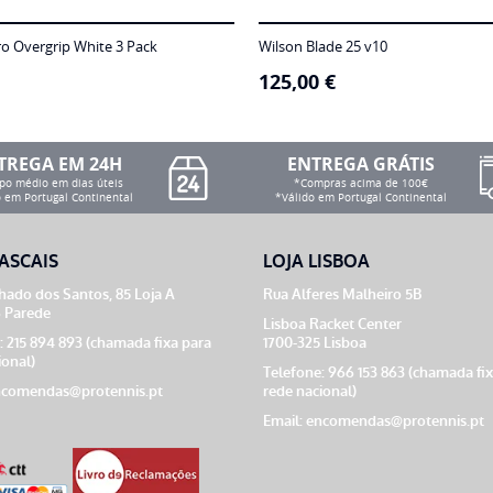
ro Overgrip White 3 Pack
Wilson Blade 25 v10
125,00
€
TREGA EM 24H
ENTREGA GRÁTIS
o médio em dias úteis
*Compras acima de 100€
 em Portugal Continental
*Válido em Portugal Continental
ASCAIS
LOJA LISBOA
ado dos Santos, 85 Loja A
Rua Alferes Malheiro 5B
 Parede
Lisboa Racket Center
: 215 894 893 (chamada fixa para
1700-325 Lisboa
ional)
Telefone: 966 153 863 (chamada fi
comendas@protennis.pt
rede nacional)
Email:
encomendas@protennis.pt