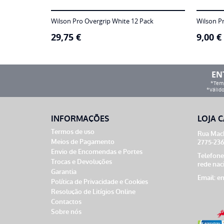
Wilson Pro Overgrip White 12 Pack
Wilson P
29,75
€
9,00
€
EN
*Temp
*Válido
INFORMAÇÕES
LOJA C
Termos de uso
Rua Mach
Meios de Pagamento
2775-236
Envio de Encomendas e Portes
Telefone
Trocas e Devoluções
rede nac
Garantia
Email:
en
Política de Privacidade e Cookies
Resolução de Litígios Online
Contactos
Sobre nós