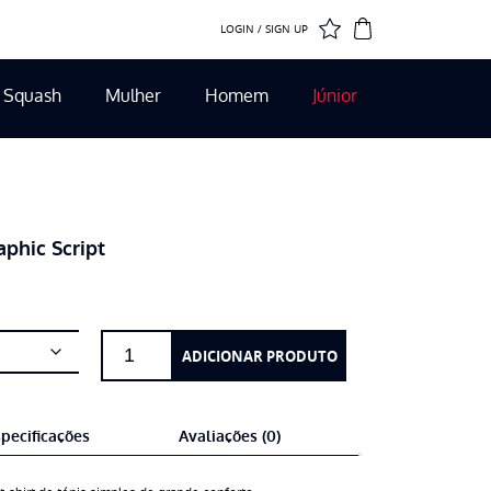
LOGIN / SIGN UP
Squash
Mulher
Homem
Júnior
phic Script
Quantidade
ADICIONAR PRODUTO
de
Wilson
T-
pecificações
Avaliações (0)
shirt
Team