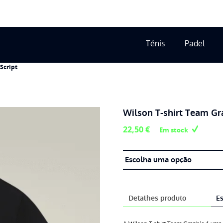
Ténis
Padel
Script
Wilson T-shirt Team Gra
22,50
€
Em stock
Detalhes produto
Es