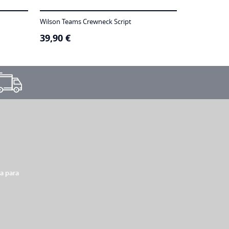
Wilson Teams Crewneck Script
39,90
€
xa para