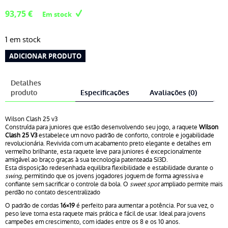
93,75
€
Em stock
1 em stock
Quantidade
ADICIONAR PRODUTO
de
Wilson
Detalhes
Clash
produto
Especificações
Avaliações (0)
25
v3
Wilson Clash 25 v3
Construída para juniores que estão desenvolvendo seu jogo, a raquete
Wilson
Clash 25 V3
estabelece um novo padrão de conforto, controle e jogabilidade
revolucionária. Revivida com um acabamento preto elegante e detalhes em
vermelho brilhante, esta raquete leve para juniores é excepcionalmente
amigável ao braço graças à sua tecnologia patenteada SI3D.
Esta disposição redesenhada equilibra flexibilidade e estabilidade durante o
swing
, permitindo que os jovens jogadores joguem de forma agressiva e
confiante sem sacrificar o controle da bola. O
sweet spot
ampliado permite mais
perdão no contato descentralizado
O padrão de cordas
16×19
é perfeito para aumentar a potência. Por sua vez, o
peso leve torna esta raquete mais prática e fácil de usar. Ideal para jovens
campeões em crescimento, com idades entre os 8 e os 10 anos.