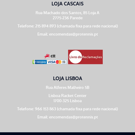
LOJA CASCAIS
Rua Machado dos Santos, 85 Loja A
2775-236 Parede
Telefone: 215 894 893 (chamada fixa para rede nacional)
Email:
encomendas@protennis.pt
LOJA LISBOA
Rua Alferes Malheiro 5B
Lisboa Racket Center
1700-325 Lisboa
Telefone: 966 153 863 (chamada fixa para rede nacional)
Email:
encomendas@protennis.pt