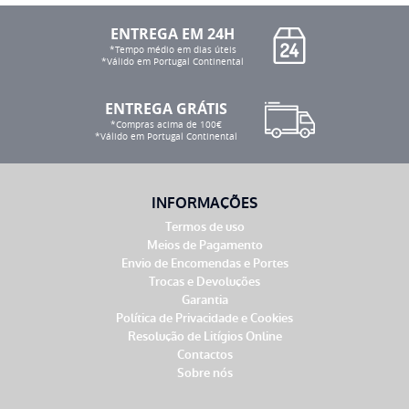
ENTREGA EM 24H
*Tempo médio em dias úteis
*Válido em Portugal Continental
ENTREGA GRÁTIS
*Compras acima de 100€
*Válido em Portugal Continental
INFORMAÇÕES
Termos de uso
Meios de Pagamento
Envio de Encomendas e Portes
Trocas e Devoluções
Garantia
Política de Privacidade e Cookies
Resolução de Litígios Online
Contactos
Sobre nós