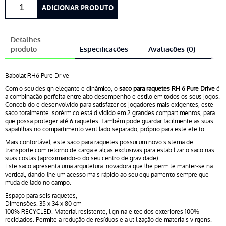
Quantidade
ADICIONAR PRODUTO
de
Babolat
RH6
Detalhes
Pure
produto
Especificações
Avaliações (0)
Drive
Babolat RH6 Pure Drive
Com o seu design elegante e dinâmico, o
saco para raquetes RH 6 Pure Drive
é
a combinação perfeita entre alto desempenho e estilo em todos os seus jogos.
Concebido e desenvolvido para satisfazer os jogadores mais exigentes, este
saco totalmente isotérmico está dividido em 2 grandes compartimentos, para
que possa proteger até 6 raquetes. Também pode guardar facilmente as suas
sapatilhas no compartimento ventilado separado, próprio para este efeito.
Mais confortável, este saco para raquetes possui um novo sistema de
transporte com retorno de carga e alças exclusivas para estabilizar o saco nas
suas costas (aproximando-o do seu centro de gravidade).
Este saco apresenta uma arquitetura inovadora que lhe permite manter-se na
vertical, dando-lhe um acesso mais rápido ao seu equipamento sempre que
muda de lado no campo.
Espaço para seis raquetes;
Dimensões: 35 x 34 x 80 cm
100% RECYCLED: Material resistente, lignina e tecidos exteriores 100%
reciclados. Permite a redução de resíduos e a utilização de materiais virgens.