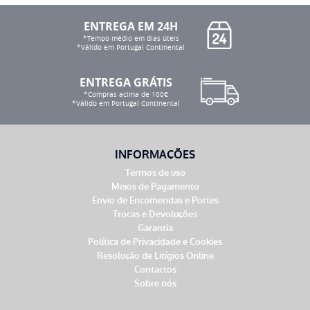
ENTREGA EM 24H
*Tempo médio em dias úteis
*Válido em Portugal Continental
ENTREGA GRÁTIS
*Compras acima de 100€
*Válido em Portugal Continental
INFORMAÇÕES
Termos de uso
Meios de Pagamento
Envio de Encomendas e Portes
Trocas e Devoluções
Garantia
Política de Privacidade e Cookies
Resolução de Litígios Online
Contactos
Sobre nós