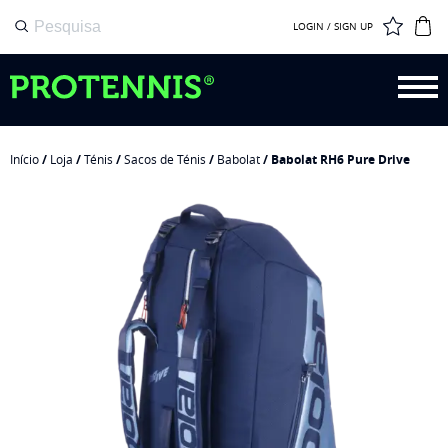
LOGIN / SIGN UP
Início
/
Loja
/
Ténis
/
Sacos de Ténis
/
Babolat
/ Babolat RH6 Pure Drive