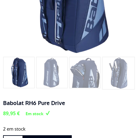
Babolat RH6 Pure Drive
89,95
€
Em stock
2 em stock