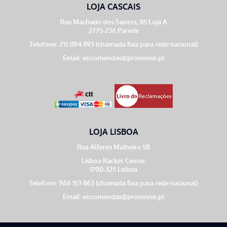
LOJA CASCAIS
Rua Machado dos Santos, 85 Loja A
2775-236 Parede
Telefone: 215 894 893 (chamada fixa para rede nacional)
Email:
encomendas@protennis.pt
LOJA LISBOA
Rua Alferes Malheiro 5B
Lisboa Racket Center
1700-325 Lisboa
Telefone: 966 153 863 (chamada fixa para rede nacional)
Email:
encomendas@protennis.pt