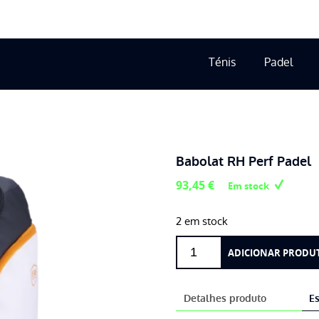
Ténis
Padel
Babolat RH Perf Padel
93,45
€
Em stock
2 em stock
Quantidade
ADICIONAR PRODU
de
Babolat
RH
Detalhes produto
Es
Perf