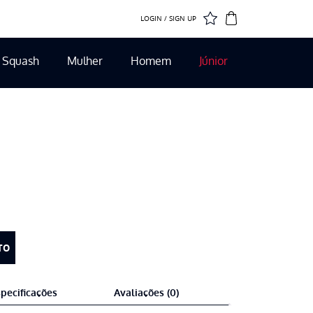
LOGIN / SIGN UP
Squash
Mulher
Homem
Júnior
TO
pecificações
Avaliações (0)