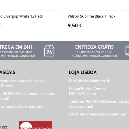
ro Overgrip White 12 Pack
Wilson Sublime Black 1 Pack
€
9,50
€
TREGA EM 24H
ENTREGA GRÁTIS
o médio em dias úteis
*Compras acima de 100€
 em Portugal Continental
*Válido em Portugal Continental
ASCAIS
LOJA LISBOA
ado dos Santos, 85 Loja A
Rua Alferes Malheiro 5B
 Parede
Lisboa Racket Center
: 215 894 893 (chamada fixa para
1700-325 Lisboa
ional)
Telefone: 966 153 863 (chamada fi
comendas@protennis.pt
rede nacional)
Email:
encomendas@protennis.pt