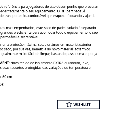
de referência para jogadores de alto desempenho que procuram
oteger facilmente o seu equipamento. O RH perf padel é
e transporte ultraconfortável que esquecerá quando viajar de
res mais empenhados, este saco de padel isolado é separado
randes o suficiente para acomodar todo o equipamento; o seu
impermeável e sustentável.
ar uma proteção máxima, selecionámos um material exterior
o saco, por sua vez, beneficia do novo material isotérmico
é igualmente muito fácil de limpar, bastando passar uma esponja
MENT:
Novo tecido de isolamento EXTRA duradouro, leve,
as suas raquetes protegidas das variações de temperatura e
 x 60 cm
5€
WISHLIST