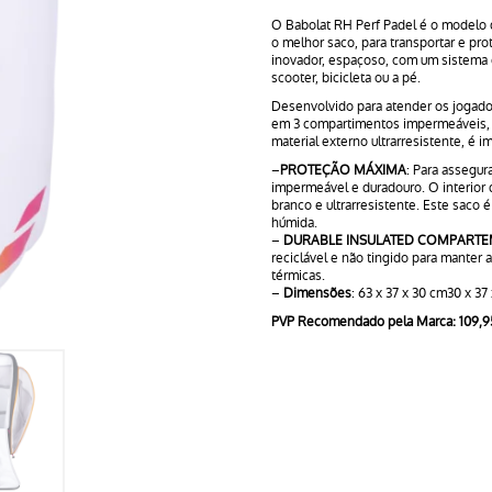
Padel
O Babolat RH Perf Padel é o modelo 
o melhor saco, para transportar e pr
inovador, espaçoso, com um sistema d
scooter, bicicleta ou a pé.
Desenvolvido para atender os jogado
em 3 compartimentos impermeáveis, g
material externo ultrarresistente, é 
–
PROTEÇÃO MÁXIMA
: Para assegur
impermeável e duradouro. O interior d
branco e ultrarresistente. Este saco 
húmida.
–
DURABLE INSULATED COMPARTE
reciclável e não tingido para manter 
térmicas.
–
Dimensões
: 63 x 37 x 30 cm30 x 37
PVP Recomendado pela Marca: 109,9