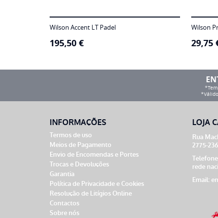
Wilson Accent LT Padel
Wilson P
195,50
€
29,75
EN
*Temp
*Válido
INFORMAÇÕES
LOJA C
Termos de uso
Rua Mach
Meios de Pagamento
2775-236
Envio de Encomendas e Portes
Telefone
Trocas e Devoluções
rede nac
Garantia
Email:
en
Política de Privacidade e Cookies
Resolução de Litígios Online
Contactos
Sobre nós