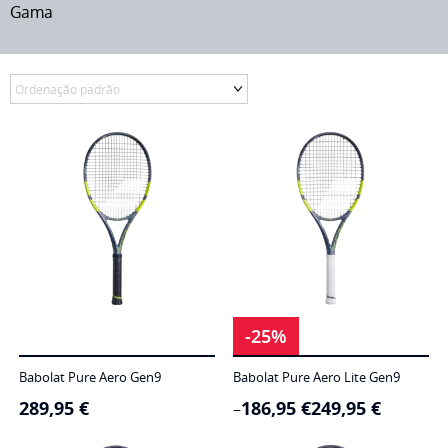
Gama
-25%
Babolat Pure Aero Gen9
Babolat Pure Aero Lite Gen9
289,95
€
186,95
€
249,95
€
Price
–
range:
186,95 €