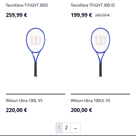
Tecnifibre T-FIGHT 305S
Tecnifibre TFIGHT 300 ID
259,99
€
199,99
€
O
O
249,99
€
preço
preço
original
atual
era:
é:
249,99 €.
199,99 €.
Wilson Ultra 100L V5
Wilson Ultra 100UL V5
220,00
€
200,00
€
1
2
→