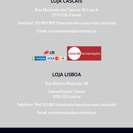
LOJA CASCAIS
Rua Machado dos Santos, 85 Loja A
2775-236 Parede
Telefone: 215 894 893 (chamada fixa para rede nacional)
Email:
encomendas@protennis.pt
LOJA LISBOA
Rua Alferes Malheiro 5B
Lisboa Racket Center
1700-325 Lisboa
Telefone: 966 153 863 (chamada fixa para rede nacional)
Email:
encomendas@protennis.pt