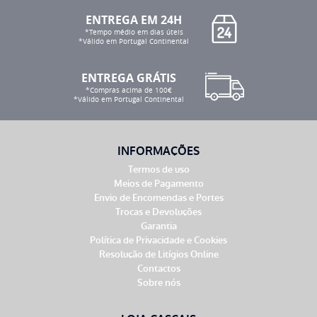
ENTREGA EM 24H
*Tempo médio em dias úteis
*Válido em Portugal Continental
ENTREGA GRÁTIS
*Compras acima de 100€
*Válido em Portugal Continental
INFORMAÇÕES
Termos de uso
Meios de Pagamento
Envio de Encomendas e Portes
Trocas e Devoluções
Garantia
Política de Privacidade e Cookies
Resolução de Litígios Online
Contactos
Sobre nós