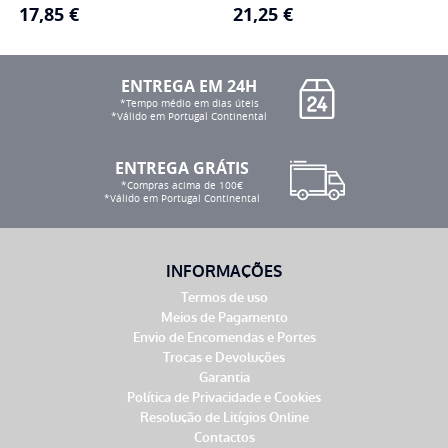
17,85
€
21,25
€
ENTREGA EM 24H
*Tempo médio em dias úteis
*Válido em Portugal Continental
ENTREGA GRÁTIS
*Compras acima de 100€
*Válido em Portugal Continental
INFORMAÇÕES
Termos de uso
Meios de Pagamento
Envio de Encomendas e Portes
Trocas e Devoluções
Garantia
Política de Privacidade e Cookies
Resolução de Litígios Online
Contactos