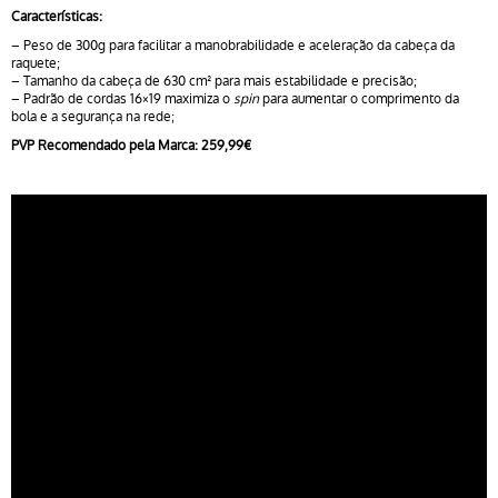
Características:
– Peso de 300g para facilitar a manobrabilidade e aceleração da cabeça da
raquete;
– Tamanho da cabeça de 630 cm² para mais estabilidade e precisão;
– Padrão de cordas 16×19 maximiza o
spin
para aumentar o comprimento da
bola e a segurança na rede;
PVP Recomendado pela Marca: 259,99€