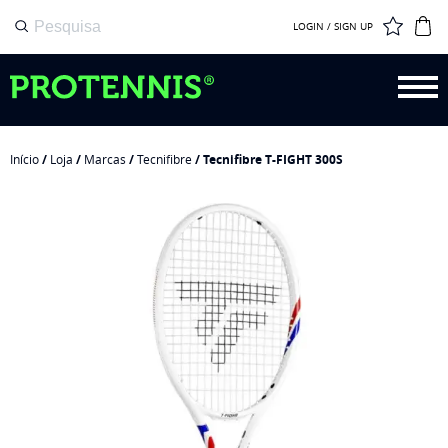
LOGIN / SIGN UP
Início
/
Loja
/
Marcas
/
Tecnifibre
/ Tecnifibre T-FIGHT 300S