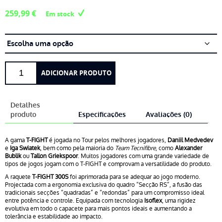
259,99
€
Em stock
Quantidade
ADICIONAR PRODUTO
de
Tecnifibre
T-
Detalhes
FIGHT
produto
Especificações
Avaliações (0)
300S
A gama
T-FIGHT
é jogada no Tour pelos melhores jogadores,
Daniil Medvedev
e
Iga Swiatek
, bem como pela maioria do
Team Tecnifibre
, como
Alexander
Bublik
ou
Tallon Griekspoor
. Muitos jogadores com uma grande variedade de
tipos de jogos jogam com o T-FIGHT e comprovam a versatilidade do produto.
A raquete
T-FIGHT 300S
foi aprimorada para se adequar ao jogo moderno.
Projectada com a ergonomia exclusiva do quadro “Secção RS”, a fusão das
tradicionais secções “quadradas” e “redondas” para um compromisso ideal
entre potência e controle. Equipada com tecnologia
Isoflex
, uma rigidez
evolutiva em todo o capacete para mais pontos ideais e aumentando a
tolerância e estabilidade ao impacto.