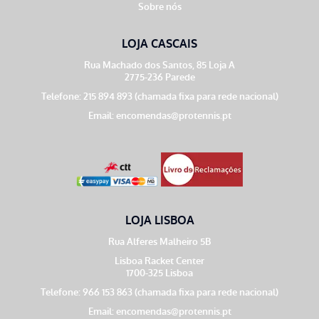
Sobre nós
LOJA CASCAIS
Rua Machado dos Santos, 85 Loja A
2775-236 Parede
Telefone: 215 894 893 (chamada fixa para rede nacional)
Email:
encomendas@protennis.pt
LOJA LISBOA
Rua Alferes Malheiro 5B
Lisboa Racket Center
1700-325 Lisboa
Telefone: 966 153 863 (chamada fixa para rede nacional)
Email:
encomendas@protennis.pt