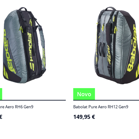
Novo
ure Aero RH6 Gen9
Babolat Pure Aero RH12 Gen9
€
149,95
€