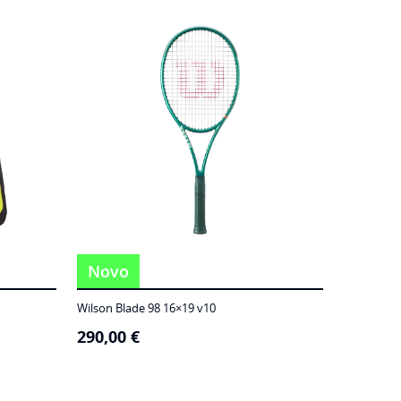
Novo
Wilson Blade 98 16×19 v10
290,00
€