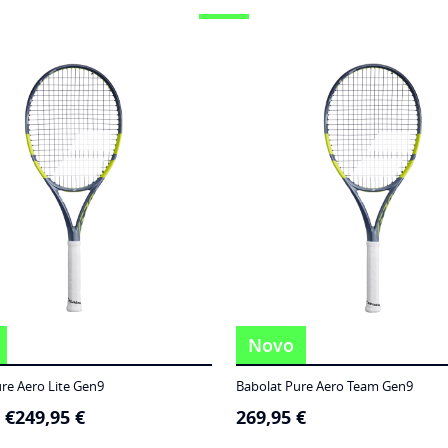
Novo
re Aero Lite Gen9
Babolat Pure Aero Team Gen9
5
€
249,95
€
269,95
€