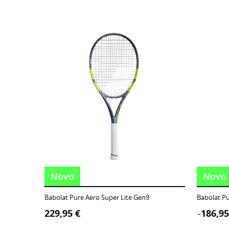
Novo
Novo
Babolat Pure Aero Super Lite Gen9
Babolat Pu
229,95
€
186,9
Price
–
range: