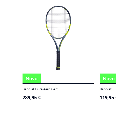
186,95 €
through
249,95 €
Novo
Novo
Babolat Pure Aero Gen9
Babolat P
289,95
€
119,95