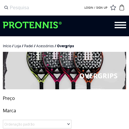
LOGIN / SIGN UP
Início
/
Loja
/
Padel
/
Acessórios
/ Overgrips
OVERGRIPS
Preço
Marca