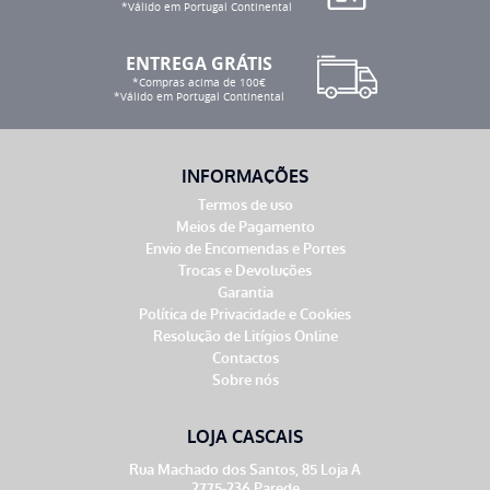
*Válido em Portugal Continental
ENTREGA GRÁTIS
*Compras acima de 100€
*Válido em Portugal Continental
INFORMAÇÕES
Termos de uso
Meios de Pagamento
Envio de Encomendas e Portes
Trocas e Devoluções
Garantia
Política de Privacidade e Cookies
Resolução de Litígios Online
Contactos
Sobre nós
LOJA CASCAIS
Rua Machado dos Santos, 85 Loja A
2775-236 Parede