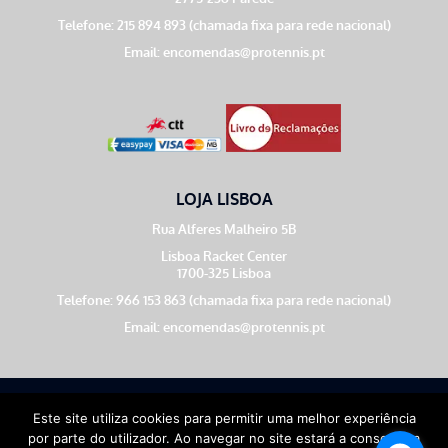
Telefone: 215 894 893 (chamada fixa para rede nacional)
Email:
encomendas@protennis.pt
LOJA LISBOA
Rua Alferes Malheiro 5B
Lisboa Racket Center
1700-325 Lisboa
Telefone: 966 153 863 (chamada fixa para rede nacional)
Email:
encomendas@protennis.pt
Theme by
Meow
Este site utiliza cookies para permitir uma melhor experiência
por parte do utilizador. Ao navegar no site estará a consentir a