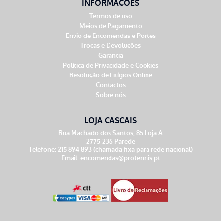
INFORMAÇÕES
Termos de uso
Meios de Pagamento
Envio de Encomendas e Portes
Trocas e Devoluções
Garantia
Política de Privacidade e Cookies
Resolução de Litígios Online
Contactos
Sobre nós
LOJA CASCAIS
Rua Machado dos Santos, 85 Loja A
2775-236 Parede
Telefone: 215 894 893 (chamada fixa para rede nacional)
Email:
encomendas@protennis.pt