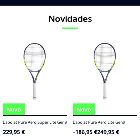
Novidades
Novo
Novo
Babolat Pure Aero Super Lite Gen9
Babolat Pure Aero Lite Gen9
229,95
€
186,95
€
249,95
€
Price
–
range: