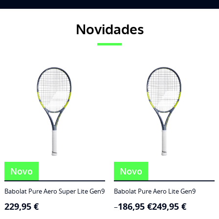
Novidades
Novo
Novo
Babolat Pure Aero Super Lite Gen9
Babolat Pure Aero Lite Gen9
229,95
€
186,95
€
249,95
€
Price
–
range: