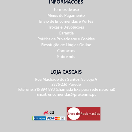
INFORMAÇÕES
Termos de uso
Meios de Pagamento
Envio de Encomendas e Portes
Trocas e Devoluções
Garantia
Política de Privacidade e Cookies
Resolução de Litígios Online
Contactos
Sobre nós
LOJA CASCAIS
Rua Machado dos Santos, 85 Loja A
2775-236 Parede
Telefone: 215 894 893 (chamada fixa para rede nacional)
Email:
encomendas@protennis.pt