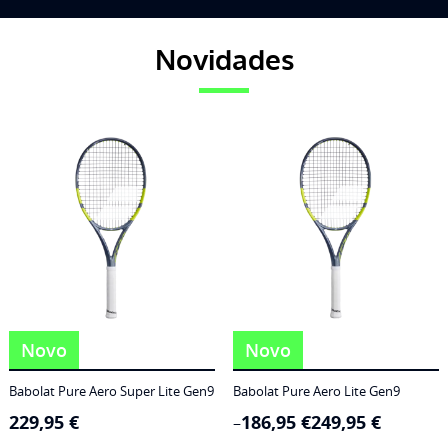
Novidades
Novo
Novo
Babolat Pure Aero Super Lite Gen9
Babolat Pure Aero Lite Gen9
229,95
€
186,95
€
249,95
€
Price
–
range: