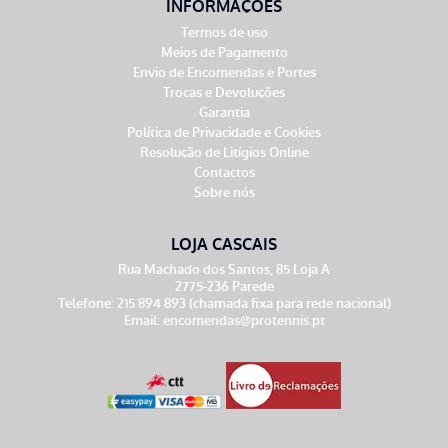
INFORMAÇÕES
Termos de uso
Meios de Pagamento
Envio de Encomendas e Portes
Trocas e Devoluções
Garantia
Política de Privacidade e Cookies
Resolução de Litígios Online
Contactos
Sobre nós
LOJA CASCAIS
Rua Machado dos Santos, 85 Loja A
2775-236 Parede
Telefone: 215 894 893 (chamada fixa para rede nacional)
Email:
encomendas@protennis.pt