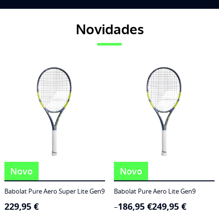
Novidades
Novo
Novo
Babolat Pure Aero Super Lite Gen9
Babolat Pure Aero Lite Gen9
229,95
€
186,95
€
249,95
€
Price
–
range: