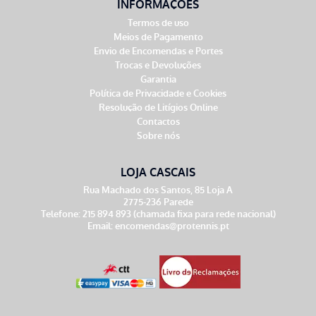
INFORMAÇÕES
Termos de uso
Meios de Pagamento
Envio de Encomendas e Portes
Trocas e Devoluções
Garantia
Política de Privacidade e Cookies
Resolução de Litígios Online
Contactos
Sobre nós
LOJA CASCAIS
Rua Machado dos Santos, 85 Loja A
2775-236 Parede
Telefone: 215 894 893 (chamada fixa para rede nacional)
Email:
encomendas@protennis.pt