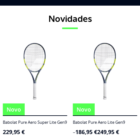
Novidades
Novo
Novo
Babolat Pure Aero Super Lite Gen9
Babolat Pure Aero Lite Gen9
229,95
€
186,95
€
249,95
€
Price
–
range: