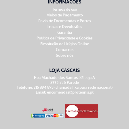
INFORMAÇÕES
Termos de uso
Meios de Pagamento
Envio de Encomendas e Portes
Trocas e Devoluções
Garantia
Política de Privacidade e Cookies
Resolução de Litígios Online
Contactos
Sobre nós
LOJA CASCAIS
Rua Machado dos Santos, 85 Loja A
2775-236 Parede
Telefone: 215 894 893 (chamada fixa para rede nacional)
Email:
encomendas@protennis.pt