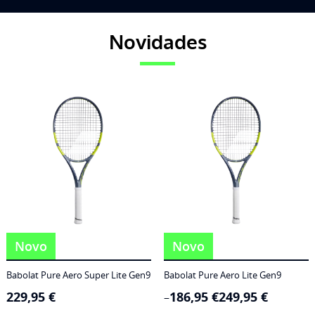
Novidades
Novo
Novo
Babolat Pure Aero Super Lite Gen9
Babolat Pure Aero Lite Gen9
229,95
€
186,95
€
249,95
€
Price
–
range: