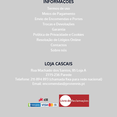
INFORMAÇÕES
Termos de uso
Meios de Pagamento
Envio de Encomendas e Portes
Trocas e Devoluções
Garantia
Política de Privacidade e Cookies
Resolução de Litígios Online
Contactos
Sobre nós
LOJA CASCAIS
Rua Machado dos Santos, 85 Loja A
2775-236 Parede
Telefone: 215 894 893 (chamada fixa para rede nacional)
Email:
encomendas@protennis.pt