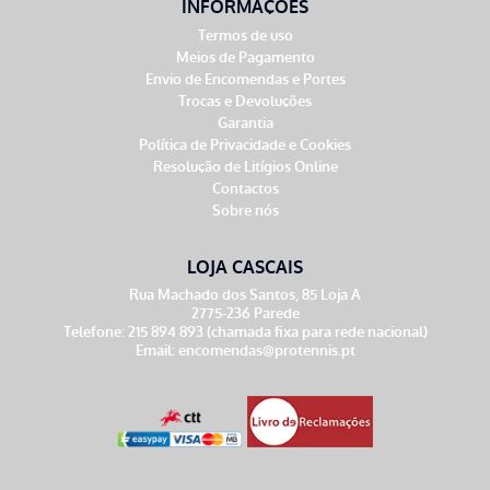
INFORMAÇÕES
Termos de uso
Meios de Pagamento
Envio de Encomendas e Portes
Trocas e Devoluções
Garantia
Política de Privacidade e Cookies
Resolução de Litígios Online
Contactos
Sobre nós
LOJA CASCAIS
Rua Machado dos Santos, 85 Loja A
2775-236 Parede
Telefone: 215 894 893 (chamada fixa para rede nacional)
Email:
encomendas@protennis.pt