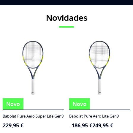
Novidades
Novo
Novo
Babolat Pure Aero Super Lite Gen9
Babolat Pure Aero Lite Gen9
229,95
€
186,95
€
249,95
€
Price
–
range: