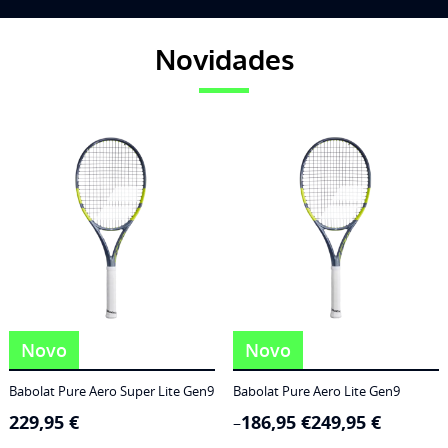
Novidades
Novo
Novo
Babolat Pure Aero Super Lite Gen9
Babolat Pure Aero Lite Gen9
229,95
€
186,95
€
249,95
€
Price
–
range: