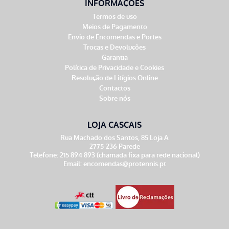
INFORMAÇÕES
Termos de uso
Meios de Pagamento
Envio de Encomendas e Portes
Trocas e Devoluções
Garantia
Política de Privacidade e Cookies
Resolução de Litígios Online
Contactos
Sobre nós
LOJA CASCAIS
Rua Machado dos Santos, 85 Loja A
2775-236 Parede
Telefone: 215 894 893 (chamada fixa para rede nacional)
Email:
encomendas@protennis.pt