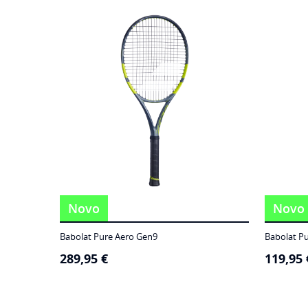
186,95 €
through
249,95 €
Novo
Novo
Babolat Pure Aero Gen9
Babolat P
289,95
€
119,95