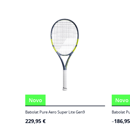
Novo
Novo
Babolat Pure Aero Super Lite Gen9
Babolat Pu
229,95
€
186,9
Price
–
range: