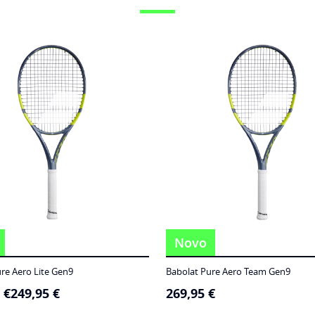
Novo
re Aero Lite Gen9
Babolat Pure Aero Team Gen9
5
€
249,95
€
269,95
€