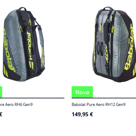
Novo
ure Aero RH6 Gen9
Babolat Pure Aero RH12 Gen9
€
149,95
€