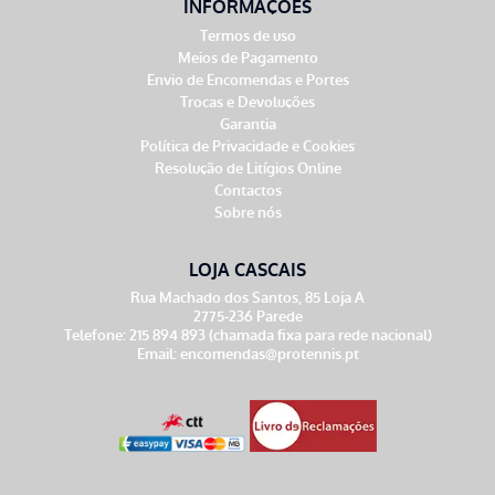
INFORMAÇÕES
Termos de uso
Meios de Pagamento
Envio de Encomendas e Portes
Trocas e Devoluções
Garantia
Política de Privacidade e Cookies
Resolução de Litígios Online
Contactos
Sobre nós
LOJA CASCAIS
Rua Machado dos Santos, 85 Loja A
2775-236 Parede
Telefone: 215 894 893 (chamada fixa para rede nacional)
Email:
encomendas@protennis.pt