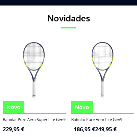
Novidades
Novo
Novo
Babolat Pure Aero Super Lite Gen9
Babolat Pure Aero Lite Gen9
229,95
€
186,95
€
249,95
€
Price
–
range: