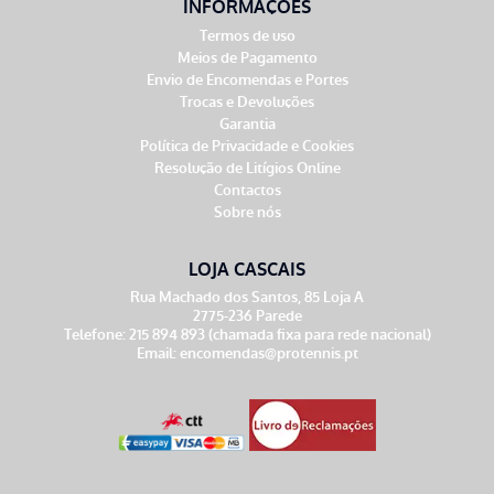
INFORMAÇÕES
Termos de uso
Meios de Pagamento
Envio de Encomendas e Portes
Trocas e Devoluções
Garantia
Política de Privacidade e Cookies
Resolução de Litígios Online
Contactos
Sobre nós
LOJA CASCAIS
Rua Machado dos Santos, 85 Loja A
2775-236 Parede
Telefone: 215 894 893 (chamada fixa para rede nacional)
Email:
encomendas@protennis.pt