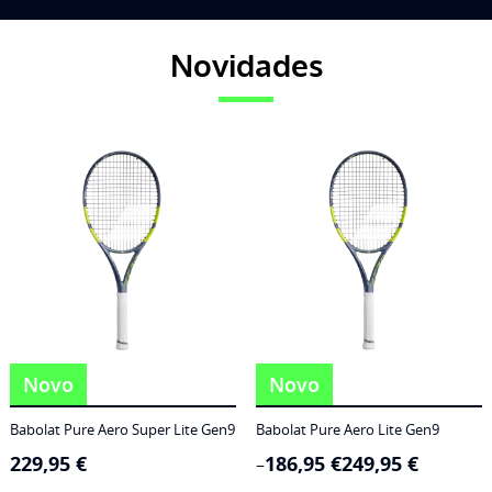
Novidades
Novo
Novo
Babolat Pure Aero Super Lite Gen9
Babolat Pure Aero Lite Gen9
229,95
€
186,95
€
249,95
€
Price
–
range: