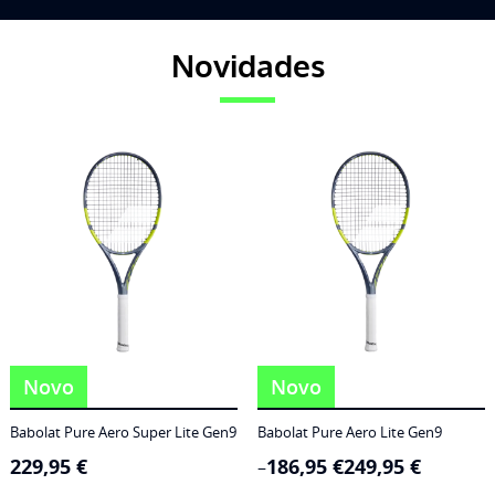
Novidades
Novo
Novo
Babolat Pure Aero Super Lite Gen9
Babolat Pure Aero Lite Gen9
229,95
€
186,95
€
249,95
€
Price
–
range: