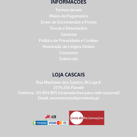
INFORMAÇÕES
Termos de uso
Meios de Pagamento
Envio de Encomendas e Portes
Trocas e Devoluções
Garantia
Política de Privacidade e Cookies
Resolução de Litígios Online
Contactos
Sobre nós
LOJA CASCAIS
Rua Machado dos Santos, 85 Loja A
2775-236 Parede
Telefone: 215 894 893 (chamada fixa para rede nacional)
Email:
encomendas@protennis.pt