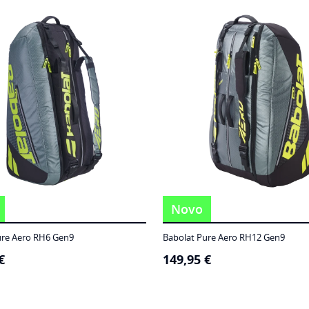
Novo
ure Aero RH6 Gen9
Babolat Pure Aero RH12 Gen9
€
149,95
€