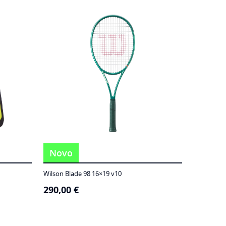
Novo
Wilson Blade 98 16×19 v10
290,00
€