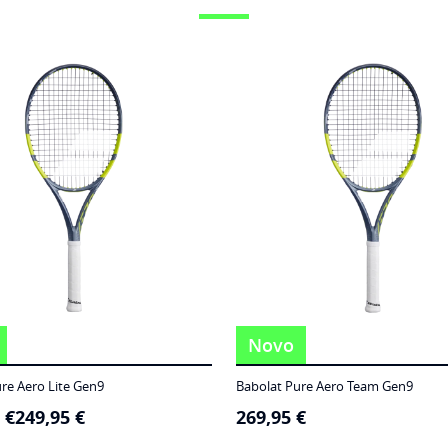
Novo
re Aero Lite Gen9
Babolat Pure Aero Team Gen9
5
€
249,95
€
269,95
€