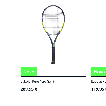
186,95 €
through
249,95 €
Novo
Novo
Babolat Pure Aero Gen9
Babolat P
289,95
€
119,95