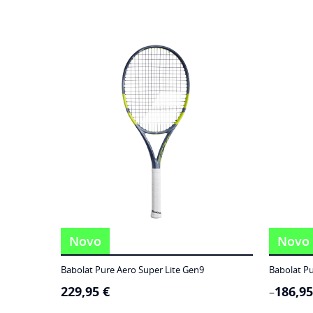
Novo
Novo
Babolat Pure Aero Super Lite Gen9
Babolat Pu
229,95
€
186,9
Price
–
range: