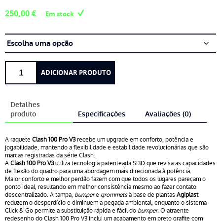
250,00
€
Em stock
Quantidade
ADICIONAR PRODUTO
de
Wilson
Clash
Detalhes
100
produto
Especificações
Avaliações (0)
Pro
V3
A raquete
Clash 100 Pro V3
recebe um upgrade em conforto, potência e
jogabilidade, mantendo a flexibilidade e estabilidade revolucionárias que são
marcas registradas da série Clash.
A
Clash 100 Pro V3
utiliza tecnologia patenteada SI3D que revisa as capacidades
de flexão do quadro para uma abordagem mais direcionada à potência.
Maior conforto e melhor perdão fazem com que todos os lugares pareçam o
ponto ideal, resultando em melhor consistência mesmo ao fazer contato
descentralizado. A tampa,
bumper
e
grommets
à base de plantas
Agiplast
reduzem o desperdício e diminuem a pegada ambiental, enquanto o sistema
Click & Go permite a substituição rápida e fácil do
bumper
. O atraente
redesenho do Clash 100 Pro V3 inclui um acabamento em preto grafite com