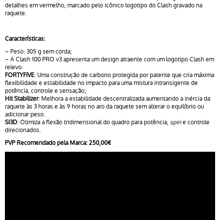
detalhes em vermelho, marcado pelo icônico logotipo do Clash gravado na
raquete.
Características:
– Peso: 305 g sem corda;
– A Clash 100 PRO v3 apresenta um design atraente com um logotipo Clash em
relevo.
FORTYFIVE
: Uma construção de carbono protegida por patente que cria máxima
flexibilidade e estabilidade no impacto para uma mistura intransigente de
potência, controle e sensação;
Hit Stabilizer
: Melhora a estabilidade descentralizada aumentando a inércia da
raquete às 3 horas e às 9 horas no aro da raquete sem alterar o equilíbrio ou
adicionar peso.
SI3D
: Otimiza a flexão tridimensional do quadro para potência,
spin
e controle
direcionados.
PVP Recomendado pela Marca: 250,00€