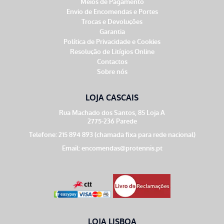
Meios de Pagamento
Envio de Encomendas e Portes
Trocas e Devoluções
Garantia
Política de Privacidade e Cookies
Resolução de Litígios Online
Contactos
Sobre nós
LOJA CASCAIS
Rua Machado dos Santos, 85 Loja A
2775-236 Parede
Telefone: 215 894 893 (chamada fixa para rede nacional)
Email:
encomendas@protennis.pt
LOJA LISBOA