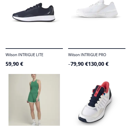
Wilson INTRIGUE LITE
Wilson INTRIGUE PRO
59,90
€
79,90
€
130,00
€
Price
–
range:
79,90 €
through
130,00 €