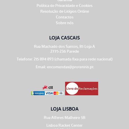
Política de Privacidade e Cookies
Resolução de Litígios Online
Contactos
Sobre nós
LOJA CASCAIS
Rua Machado dos Santos, 85 Loja A
2775-236 Parede
Telefone: 215 894 893 (chamada fixa para rede nacional)
Email:
encomendas@protennis.pt
LOJA LISBOA
Rua Alferes Malheiro 5B
Lisboa Racket Center