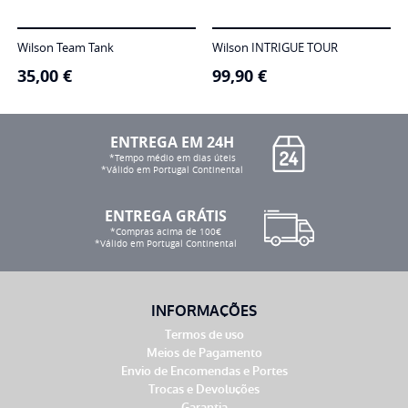
Wilson Team Tank
Wilson INTRIGUE TOUR
35,00
€
99,90
€
ENTREGA EM 24H
*Tempo médio em dias úteis
*Válido em Portugal Continental
ENTREGA GRÁTIS
*Compras acima de 100€
*Válido em Portugal Continental
INFORMAÇÕES
Termos de uso
Meios de Pagamento
Envio de Encomendas e Portes
Trocas e Devoluções
Garantia