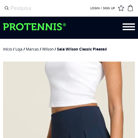
LOGIN / SIGN UP
Início
/
Loja
/
Marcas
/
Wilson
/ Saia Wilson Classic Pleated