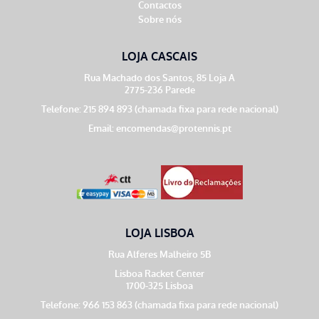
Contactos
Sobre nós
LOJA CASCAIS
Rua Machado dos Santos, 85 Loja A
2775-236 Parede
Telefone: 215 894 893 (chamada fixa para rede nacional)
Email:
encomendas@protennis.pt
LOJA LISBOA
Rua Alferes Malheiro 5B
Lisboa Racket Center
1700-325 Lisboa
Telefone: 966 153 863 (chamada fixa para rede nacional)