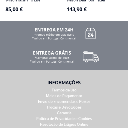
Wilson Rush Pro Lite
Wilson Bela Tour Padel
85,00
€
143,90
€
ENTREGA EM 24H
*Tempo médio em dias úteis
*Válido em Portugal Continental
ENTREGA GRÁTIS
*Compras acima de 100€
*Válido em Portugal Continental
INFORMAÇÕES
Termos de uso
Meios de Pagamento
Envio de Encomendas e Portes
Trocas e Devoluções
Garantia
Política de Privacidade e Cookies
Resolução de Litígios Online