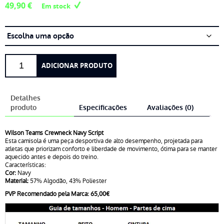
49,90
€
Em stock
Quantidade
ADICIONAR PRODUTO
de
Wilson
Teams
Detalhes
Crewneck
produto
Especificações
Avaliações (0)
Navy
Script
Wilson Teams Crewneck Navy Script
Esta camisola é uma peça desportiva de alto desempenho, projetada para
atletas que priorizam conforto e liberdade de movimento, ótima para se manter
aquecido antes e depois do treino.
Características:
Cor:
Navy
Material:
57% Algodão, 43% Poliester
PVP Recomendado pela Marca: 65,00€