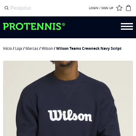
LOGIN / SIGN UP
Início
/
Loja
/
Marcas
/
Wilson
/ Wilson Teams Crewneck Navy Script