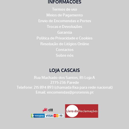
INFORMAÇÕES
Termos de uso
Meios de Pagamento
Envio de Encomendas e Portes
Trocas e Devoluções
Garantia
Política de Privacidade e Cookies
Resolução de Litígios Online
Contactos
Sobre nós
LOJA CASCAIS
Rua Machado dos Santos, 85 Loja A
2775-236 Parede
Telefone: 215 894 893 (chamada fixa para rede nacional)
Email:
encomendas@protennis.pt