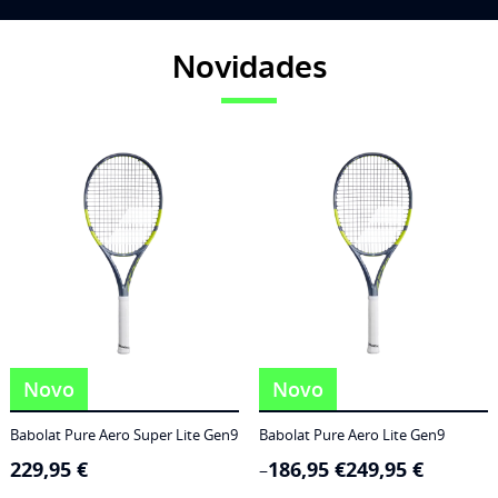
Novidades
Novo
Novo
Babolat Pure Aero Super Lite Gen9
Babolat Pure Aero Lite Gen9
229,95
€
186,95
€
249,95
€
Price
–
range: