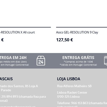
L-RESOLUTION X All court
Asics GEL-RESOLUTION 9 Clay
0
€
127,50
€
TREGA EM 24H
ENTREGA GRÁTIS
o médio em dias úteis
*Compras acima de 100€
 em Portugal Continental
*Válido em Portugal Continental
ASCAIS
LOJA LISBOA
ado dos Santos, 85 Loja A
Rua Alferes Malheiro 5B
 Parede
Lisboa Racket Center
: 215 894 893 (chamada fixa para
1700-325 Lisboa
ional)
Telefone: 966 153 863 (chamada fi