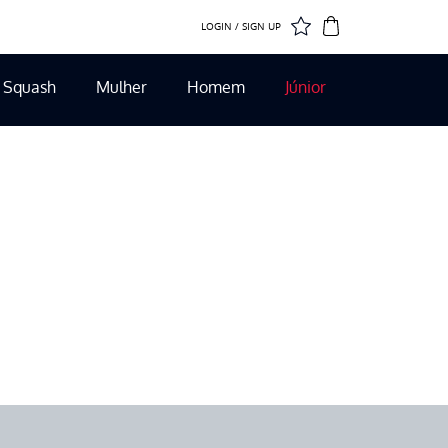
LOGIN / SIGN UP
Squash
Mulher
Homem
Júnior