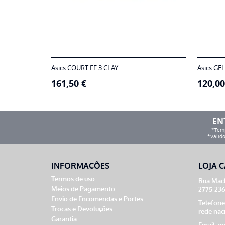
Asics COURT FF 3 CLAY
Asics GE
161,50
€
120,0
EN
*Temp
*Válido
INFORMAÇÕES
LOJA C
Termos de uso
Rua Mach
Meios de Pagamento
2775-236
Envio de Encomendas e Portes
Telefone
Trocas e Devoluções
rede nac
Garantia