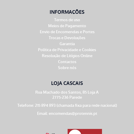
INFORMAÇÕES
Termos de uso
Meios de Pagamento
Envio de Encomendas e Portes
Trocas e Devoluções
Garantia
Política de Privacidade e Cookies
Resolução de Litígios Online
Contactos
Sobre nós
LOJA CASCAIS
Rua Machado dos Santos, 85 Loja A
2775-236 Parede
Telefone: 215 894 893 (chamada fixa para rede nacional)
Email:
encomendas@protennis.pt