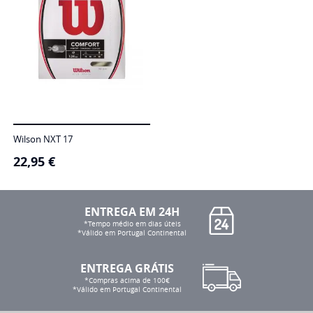
Wilson NXT 17
22,95
€
ENTREGA EM 24H
*Tempo médio em dias úteis
*Válido em Portugal Continental
ENTREGA GRÁTIS
*Compras acima de 100€
*Válido em Portugal Continental