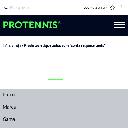
LOGIN / SIGN UP
Início
/
Loja
/ Produtos etiquetados com “corda raquete tenis”
CORDA RAQUETE TENIS
Preço
Marca
Gama