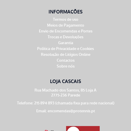
INFORMAÇÕES
Termos de uso
Meios de Pagamento
Envio de Encomendas e Portes
Trocas e Devoluções
Garantia
Política de Privacidade e Cookies
Resolução de Litígios Online
Contactos
Sobre nós
LOJA CASCAIS
Rua Machado dos Santos, 85 Loja A
2775-236 Parede
Telefone: 215 894 893 (chamada fixa para rede nacional)
Email:
encomendas@protennis.pt